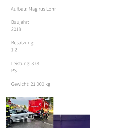
Aufbau: Magirus Lohr
Baujahr:
2018
Besatzung:
1:2
Leistung: 378
PS
Gewicht: 21.000 kg