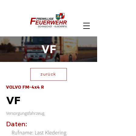
Notruf:
122
FF Schwechat - Kledering
VF
zurück
VOLVO FM-4x4 R
VF
Versorgungsfahrzeug
Daten:
Rufname: Last Kledering